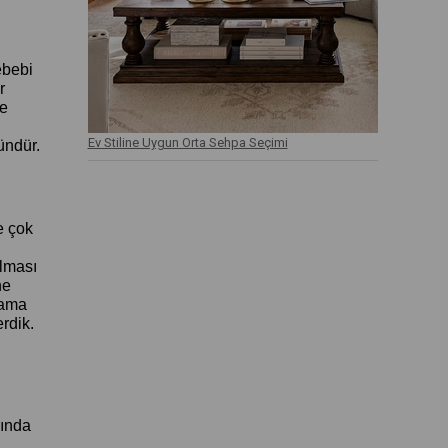
ebebi
r
ne
Ev Stiline Uygun Orta Sehpa Seçimi
ündür.
e çok
olması
ne
tama
rdik.
ında