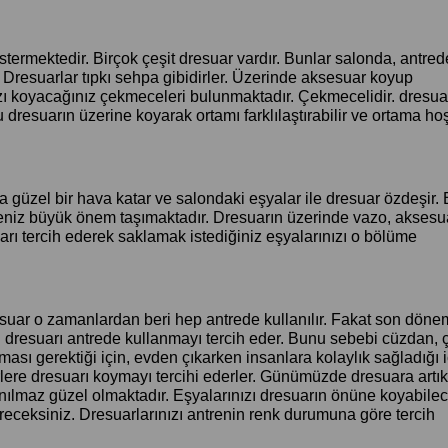
stermektedir. Birçok çeşit dresuar vardır. Bunlar salonda, antred
 Dresuarlar tıpkı sehpa gibidirler. Üzerinde aksesuar koyup
 koyacağınız çekmeceleri bulunmaktadır. Çekmecelidir. dresuar
 dresuarın üzerine koyarak ortamı farklılaştırabilir ve ortama hoş
güzel bir hava katar ve salondaki eşyalar ile dresuar özdeşir.
eniz büyük önem taşımaktadır. Dresuarın üzerinde vazo, aksesua
arı tercih ederek saklamak istediğiniz eşyalarınızı o bölüme
esuar o zamanlardan beri hep antrede kullanılır. Fakat son döne
şi dresuarı antrede kullanmayı tercih eder. Bunu sebebi cüzdan, 
ası gerektiği için, evden çıkarken insanlara kolaylık sağladığı 
lere dresuarı koymayı tercihi ederler. Günümüzde dresuara artık
lmaz güzel olmaktadır. Eşyalarınızı dresuarın önüne koyabilec
eceksiniz. Dresuarlarınızı antrenin renk durumuna göre tercih