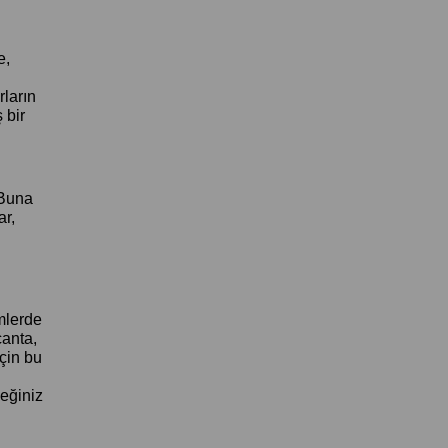
e,
ların
 bir
 Buna
r,
mlerde
çanta,
için bu
eğiniz