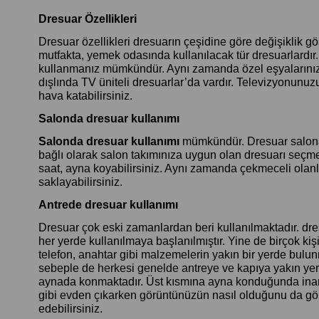
Dresuar Özellikleri
Dresuar özellikleri dresuarın çeşidine göre değişiklik gö
mutfakta, yemek odasında kullanılacak tür dresuarlardır.
kullanmanız mümkündür. Aynı zamanda özel eşyalarınızı
dışlında TV üniteli dresuarlar’da vardır. Televizyonunuzu
hava katabilirsiniz.
Salonda dresuar kullanımı
Salonda dresuar kullanımı
mümkündür. Dresuar salona 
bağlı olarak salon takımınıza uygun olan dresuarı seçm
saat, ayna koyabilirsiniz. Aynı zamanda çekmeceli olanl
saklayabilirsiniz.
Antrede dresuar kullanımı
Dresuar çok eski zamanlardan beri kullanılmaktadır. dr
her yerde kullanılmaya başlanılmıştır. Yine de birçok ki
telefon, anahtar gibi malzemelerin yakın bir yerde bulunm
sebeple de herkesi genelde antreye ve kapıya yakın yer
aynada konmaktadır. Üst kısmına ayna konduğunda inanı
gibi evden çıkarken görüntünüzün nasıl olduğunu da gör
edebilirsiniz.