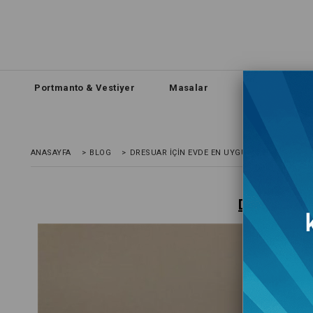
Portmanto & Vestiyer
Masalar
Sehpa
D
ANASAYFA
>
BLOG
>
DRESUAR İÇIN EVDE EN UYGUN YERLER
Dresuar İçi