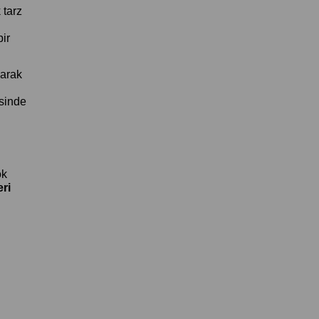
 tarz
ir
larak
esinde
ok
ri