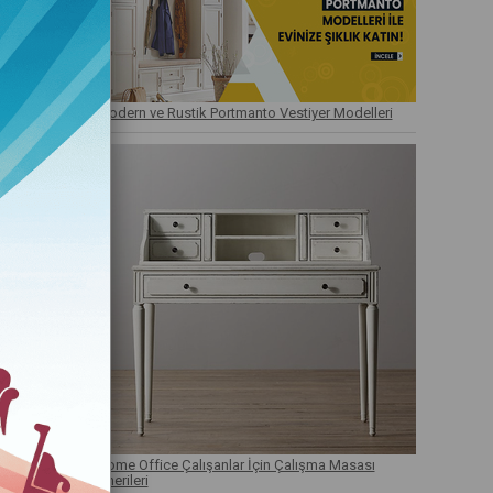
Modern ve Rustik Portmanto Vestiyer Modelleri
Home Office Çalışanlar İçin Çalışma Masası
Önerileri