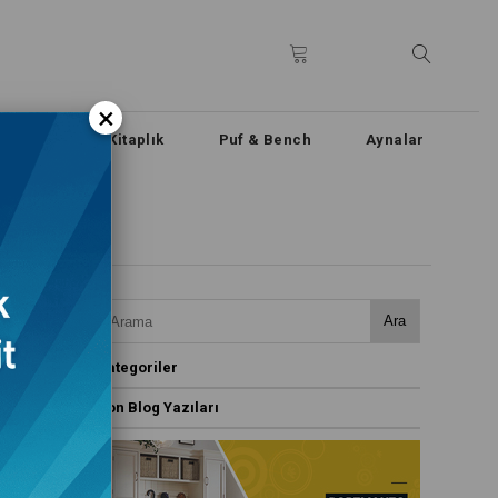
×
n & Büfe
Kitaplık
Puf & Bench
Aynalar
Ara
Kategoriler
Son Blog Yazıları