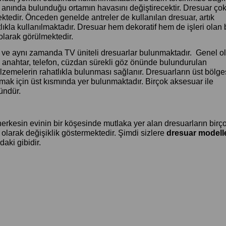
ın anında bulunduğu ortamın havasını değiştirecektir. Dresuar çok
ektedir. Önceden genelde antreler de kullanılan dresuar, artık
ıkla kullanılmaktadır. Dresuar hem dekoratif hem de işleri olan b
larak görülmektedir.
ar ve aynı zamanda TV üniteli dresuarlar bulunmaktadır. Genel o
 anahtar, telefon, cüzdan sürekli göz önünde bulundurulan
zemelerin rahatlıkla bulunması sağlanır. Dresuarların üst bölg
 için üst kısmında yer bulunmaktadır. Birçok aksesuar ile
ündür.
herkesin evinin bir köşesinde mutlaka yer alan dresuarların birç
olarak değişiklik göstermektedir. Şimdi sizlere
dresuar modelle
aki gibidir.