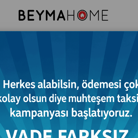
resuar
Komodin
Tv Ünitesi
Konsol
Vitri
Gardırop
n Evde En Uygun Yerler