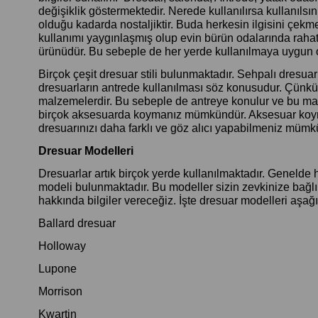
değişiklik göstermektedir. Nerede kullanılırsa kullanıls
olduğu kadarda nostaljiktir. Buda herkesin ilgisini çekm
kullanımı yaygınlaşmış olup evin bürün odalarında rahatl
ürünüdür. Bu sebeple de her yerde kullanılmaya uygun o
Birçok çeşit dresuar stili bulunmaktadır. Sehpalı dresu
dresuarların antrede kullanılması söz konusudur. Çünkü
malzemelerdir. Bu sebeple de antreye konulur ve bu mal
birçok aksesuarda koymanız mümkündür. Aksesuar koymak
dresuarınızı daha farklı ve göz alıcı yapabilmeniz mümk
Dresuar Modelleri
Dresuarlar artık birçok yerde kullanılmaktadır. Genelde 
modeli bulunmaktadır. Bu modeller sizin zevkinize bağlı 
hakkında bilgiler vereceğiz. İşte dresuar modelleri aşağıd
Ballard dresuar
Holloway
Lupone
Morrison
Kwartin