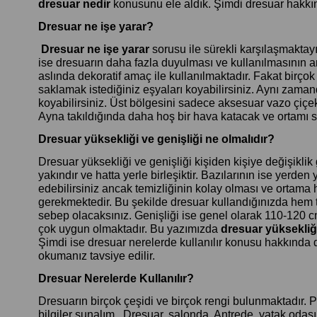
dresuar nedir
konusunu ele aldık. Şimdi dresuar hakkınd
Dresuar ne işe yarar?
Dresuar ne işe yarar
sorusu ile sürekli karşılaşmakta
ise dresuarın daha fazla duyulması ve kullanılmasının a
aslında dekoratif amaç ile kullanılmaktadır. Fakat birço
saklamak istediğiniz eşyaları koyabilirsiniz. Aynı zaman
koyabilirsiniz. Üst bölgesini sadece aksesuar vazo çiçe
Ayna takıldığında daha hoş bir hava katacak ve ortamı s
Dresuar yüksekliği ve genişliği ne olmalıdır?
Dresuar yüksekliği ve genişliği kişiden kişiye değişiklik 
yakındır ve hatta yerle birleşiktir. Bazılarının ise yerden
edebilirsiniz ancak temizliğinin kolay olması ve ortama
gerekmektedir. Bu şekilde dresuar kullandığınızda hem
sebep olacaksınız. Genişliği ise genel olarak 110-120 cm
çok uygun olmaktadır. Bu yazımızda
dresuar yüksekliği
Şimdi ise dresuar nerelerde kullanılır konusu hakkında 
okumanız tavsiye edilir.
Dresuar Nerelerde Kullanılır?
Dresuarın birçok çeşidi ve birçok rengi bulunmaktadır. 
bilgiler sunalım. Dresuar, salonda, Antrede, yatak odası