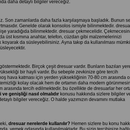
a daha detaylı bilgiler vereceğiz.
yız. Son zamanlarda daha fazla karşılaşmaya başladık. Bunun s
rtmasıdır. Genelde olarak konsolos ismiyle bilinmektedir. dresua
k işe yaradığıda bilinmektedir. dresuar çekmecelidir. Çekmecesi
da üst kısmına anahtar, telefon, cüzdan gibi malzemelerinizi
k koyarak da süsleyebilirsiniz. Ayna takıp da kullanılması mümk
üsleyecektir.
göstermektedir. Birçok çeşit dresuar vardır. Bunların bazıları yer
 yüksekliği bir hayli vardır. Bu sebeple zevkinize göre tercih
 hoş hava katması için yerden yüksekliğinin 70-80 cm arasında 
 temizliği kolay olacak hem de ortamın daha modern görünmesi
 arasında tercih edilmektedir. bu özellikte de dresuarlar her or
 ve genişliği nasıl olmalıdır
konusu hakkında sizlere bilgiler ve
detaylı bilgiler vereceğiz. O halde yazımızın devamını mutlaka
Peki,
dresuar nerelerde kullanılır?
Hemen sizlere bu konu hakk
nda, yemek odasında kullanılmaktadır. Bu sizin tercihinize bağlı