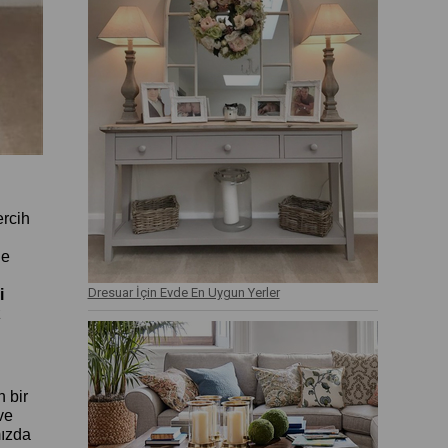
ercih
de
Dresuar İçin Evde En Uygun Yerler
i
z
 bir
ve
mızda