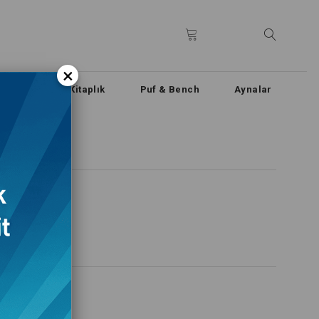
×
n & Büfe
Kitaplık
Puf & Bench
Aynalar