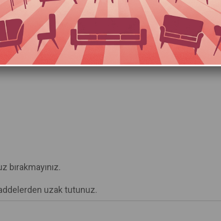
Favorilere Ekle
Kargo Bedava
ÜRÜN ÖZELLIKLERI
ÖDEME SEÇENEKLERI
ruz bırakmayınız.
maddelerden uzak tutunuz.