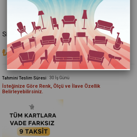
Sidney Dresuar
₺21.149,00
(KDV Dahil)
:
30 İş Günü
Tahmini Teslim Süresi
İsteğinize Göre Renk, Ölçü ve İlave Özellik
Belirleyebilirsiniz.