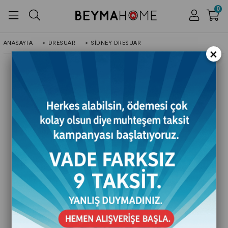
0
ANASAYFA
>
DRESUAR
>
SIDNEY DRESUAR
×