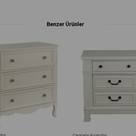
Benzer Ürünler
in
Carmela Komidin