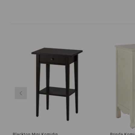
Blackton Mini Komidin
Brinda Komid