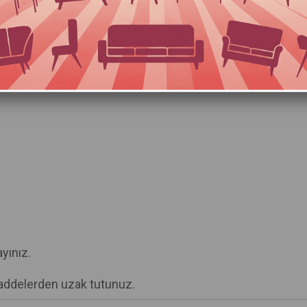
Favorilere Ekle
Kargo Bedava
ÜRÜN ÖZELLIKLERI
ÖDEME SEÇENEKLERI
yınız.
maddelerden uzak tutunuz.