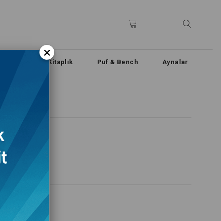
×
n & Büfe
Kitaplık
Puf & Bench
Aynalar
.