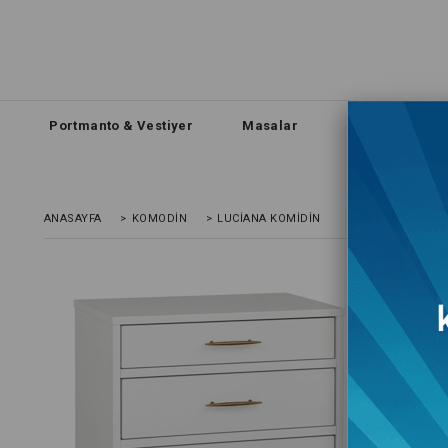
Portmanto & Vestiyer
Masalar
Sehpa
D
ANASAYFA
>
KOMODIN
>
LUCIANA KOMIDIN