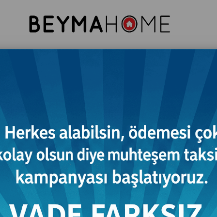
resuar
Komodin
Tv Ünitesi
Konsol
Vitri
Gardırop
Luciana Komidin
₺18.524,00
(KDV Dahil)
:
30 İş Günü
Tahmini Teslim Süresi
İsteğinize Göre Renk, Ölçü ve İlave Özellik Belirleyebilirsiniz