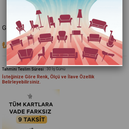
Gianmaria Yan Sehpa
₺16.937,00
(KDV Dahil)
:
30 İş Günü
Tahmini Teslim Süresi
İsteğinize Göre Renk, Ölçü ve İlave Özellik
Belirleyebilirsiniz.