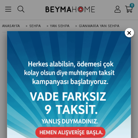
0
ANASAYFA
>
SEHPA
>
YAN SEHPA
>
GIANMARIA YAN SEHPA
×