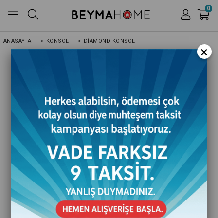
0
ANASAYFA
>
KONSOL
>
DIAMOND KONSOL
×