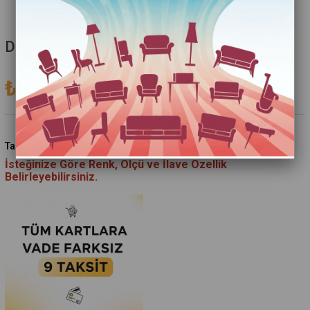
Diamond Konsol
₺43.755,00
(KDV Dahil)
:
30 İş Günü
Tahmini Teslim Süresi
İsteğinize Göre Renk, Ölçü ve İlave Özellik
Belirleyebilirsiniz.