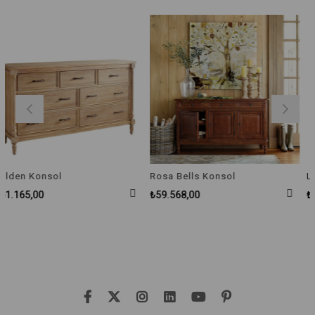
ol
Rosa Bells Konsol
Love Story K
₺59.568,00
₺43.362,00