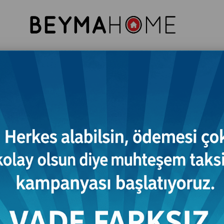
resuar
Komodin
Tv Ünitesi
Konsol
Vitri
Gardırop
Capetillo Dresuar
₺23.353,00
(KDV Dahil)
:
30 İş Günü
Tahmini Teslim Süresi
İsteğinize Göre Renk, Ölçü ve İlave Özellik Belirleyebilirsiniz