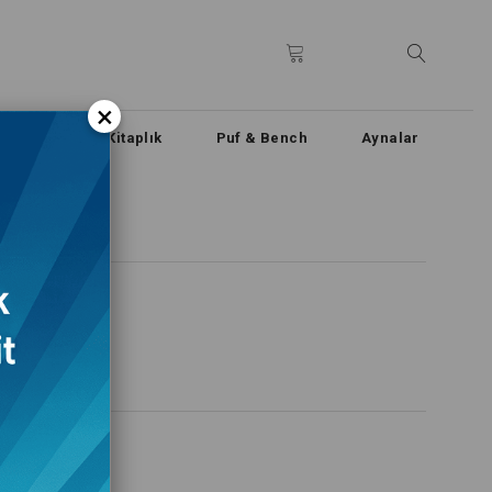
×
n & Büfe
Kitaplık
Puf & Bench
Aynalar
.