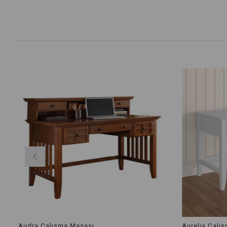
Audra Çalışma Masası
Aurelia Çalı