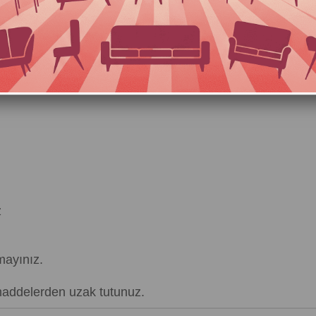
Favorilere Ekle
Kargo Bedava
ÜRÜN ÖZELLIKLERI
ÖDEME SEÇENEKLERI
z
mayınız.
 maddelerden uzak tutunuz.