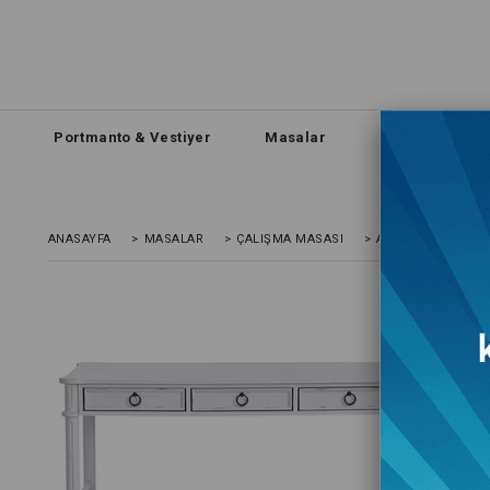
Portmanto & Vestiyer
Masalar
Sehpa
D
ANASAYFA
>
MASALAR
>
ÇALIŞMA MASASI
>
ANATOLIA ÇALIŞM