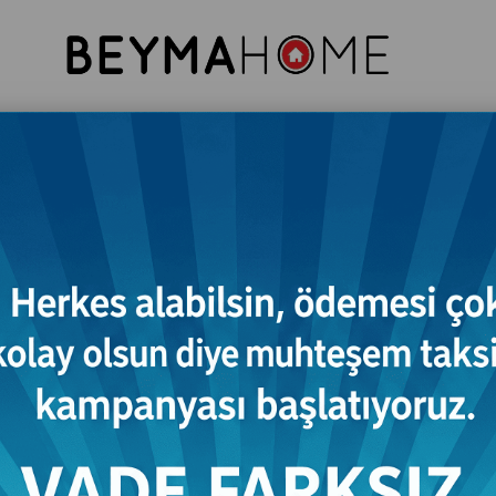
resuar
Komodin
Tv Ünitesi
Konsol
Vitri
Gardırop
A MASASI
Anatolia Çalışma Masası
₺24.328,00
(KDV Dahil)
:
30 İş Günü
Tahmini Teslim Süresi
İsteğinize Göre Renk, Ölçü ve İlave Özellik Belirleyebilirsiniz